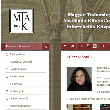
A könyvtárról
KÖNYVAJÁNDÉK
Hír | 2016. 01. 20.
Akadémiai Levéltár
Michele G
Gyűjtemények
Goldzieher
Katalógusok
2016. janu
egyetemi t
e-könyvtár
Monok Is
Kiadványok
Az ajándék
Linkek, keresők
A nagylelkű adományért örömmel mo
Közérdekű adatok