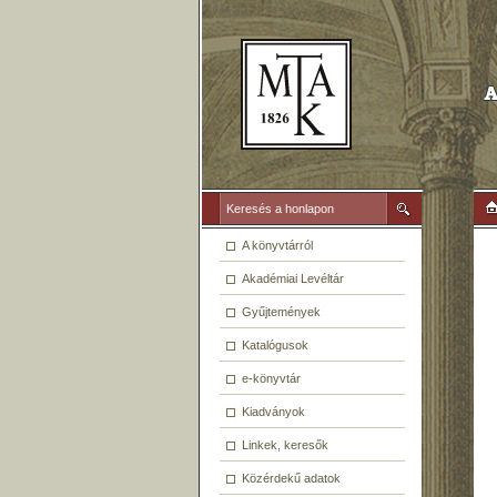
A könyvtárról
Akadémiai Levéltár
Gyűjtemények
Katalógusok
e-könyvtár
Kiadványok
Linkek, keresők
Közérdekű adatok