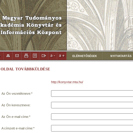
ELÉRHETŐSÉGEK
NYITVATARTÁS
OLDAL TOVÁBBKÜLDÉSE
http://konyvtar.mta.hu/
Az Ön vezetékneve:*
Az Ön keresztneve:
Az Ön e-mail címe:*
A címzett e-mail címe:*