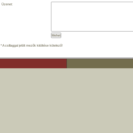
Üzenet:
* A csillaggal jelölt mezők kitöltése kötelező!