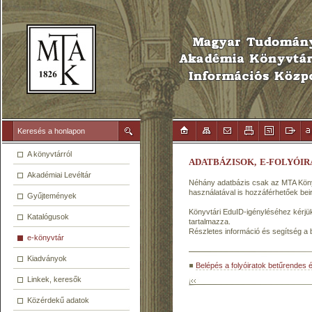
A könyvtárról
ADATBÁZISOK, E-FOLYÓI
Akadémiai Levéltár
Néhány adatbázis csak az MTA Köny
használatával is hozzáférhetőek bei
Gyűjtemények
Könyvtári EduID-igényléséhez kérjük,
Katalógusok
tartalmazza.
Részletes információ és segítség a
e-könyvtár
Kiadványok
Belépés a folyóiratok betűrendes 
Linkek, keresők
Közérdekű adatok