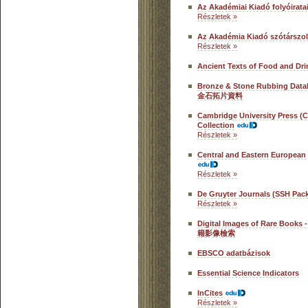
Az Akadémiai Kiadó folyóirata
Részletek »
Az Akadémia Kiadó szótárszol
Részletek »
Ancient Texts of Food and Dri
Bronze & Stone Rubbing Databas
金石拓片資料
Cambridge University Press (C
Collection
Részletek »
Central and Eastern European
Részletek »
De Gruyter Journals (SSH Pac
Részletek »
Digital Images of Rare Books -
籍影像檢索
EBSCO adatbázisok
Essential Science Indicators
InCites
Részletek »