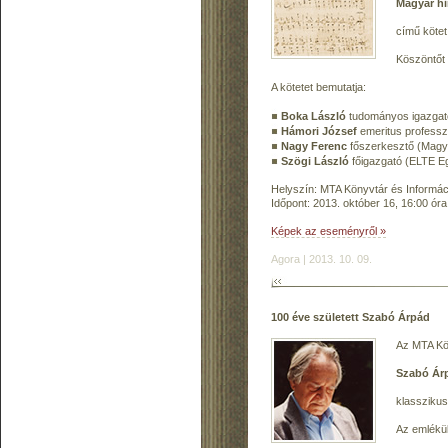
Magyar hi
című kötet
Köszöntőt
A kötetet bemutatja:
Boka László
tudományos igazgat
Hámori József
emeritus profess
Nagy Ferenc
főszerkesztő (Magy
Szögi László
főigazgató (ELTE E
Helyszín: MTA Könyvtár és Informáci
Időpont: 2013. október 16, 16:00 óra
Képek az eseményről »
Agora | 2013. 10. 09.
100 éve született Szabó Árpád
Az MTA Kön
Szabó Ár
klasszikus
Az emlékül