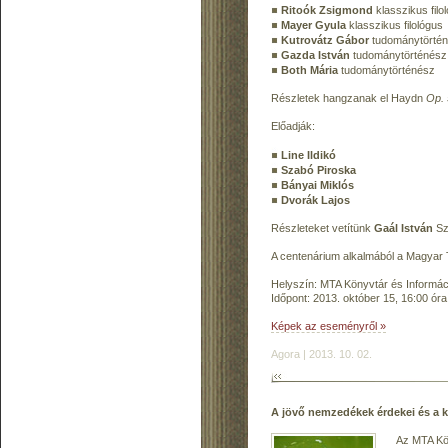
Ritoók Zsigmond
klasszikus filo
Mayer Gyula
klasszikus filológus
Kutrovátz Gábor
tudománytörté
Gazda István
tudománytörténész
Both Mária
tudománytörténész
Részletek hangzanak el Haydn
Op. 
Előadják:
Line Ildikó
Szabó Piroska
Bányai Miklós
Dvorák Lajos
Részleteket vetítünk
Gaál István
Sza
A centenárium alkalmából a Magyar T
Helyszín: MTA Könyvtár és Informáci
Időpont: 2013. október 15, 16:00 óra
Képek az eseményről »
Agora | 2013. 10. 02.
A jövő nemzedékek érdekei és a 
Az MTA Kön