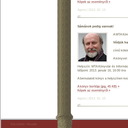
Képek az eseményről »
Agora | 2013. 02. 13.
Sámánok pedig vannak!
A MTA Köny
Védjük ha
című kötet
A könyvet
Helyszín: MTA Könyvtár és Informáci
Időpont: 2013. január 16, 16:00 óra
A bemutatott könyv a helyszínen k
A könyv borítója (jpg, 45 KB) »
Képek az eseményről »
Agora | 2013. 01. 10.
Készítette: Visualia