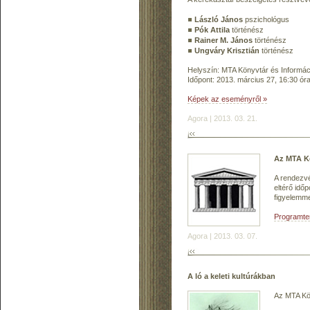
László János
pszichológus
Pók Attila
történész
Rainer M. János
történész
Ungváry Krisztián
történész
Helyszín: MTA Könyvtár és Informáci
Időpont: 2013. március 27, 16:30 ór
Képek az eseményről »
Agora | 2013. 03. 21.
Az MTA Kö
A rendezvé
eltérő idő
figyelemmel
Programter
Agora | 2013. 03. 07.
A ló a keleti kultúrákban
Az MTA Kön