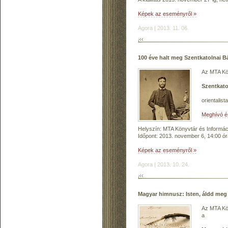
Képek az eseményről »
Agora | 2013. 11. 06.
100 éve halt meg Szentkatolnai B
Az MTA Kön
Szentkato
orientalis
Meghívó és
Helyszín: MTA Könyvtár és Informáci
Időpont: 2013. november 6, 14:00 ór
Képek az eseményről »
Agora | 2013. 10. 24.
Magyar himnusz: Isten, áldd meg
Az MTA Kön
a