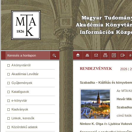
A könyvtárról
RENDEZVÉNYEK
2026
|
2
Akadémiai Levéltár
Szabadka – Kiállítás és könyvbe
Gyűjtemények
Az MTA Kön
Katalógusok
Hevér Mik
e-könyvtár
Szabadka
Kiadványok
című fotók
Linkek, keresők
Ninkov K. Olga
és
Ljubica Vukovi
Közérdekű adatok