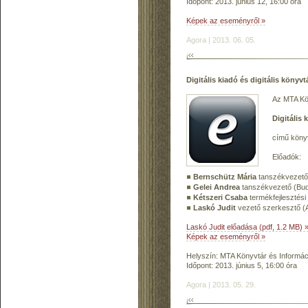
Időpont: 2013. június 12, 16:00 óra
Képek az eseményről »
Agora | 2013. 06. 05.
Digitális kiadó és digitális könyvt
Az MTA Kön
Digitális 
című köny
Előadók:
Bernschütz Mária
tanszékvezető 
Gelei Andrea
tanszékvezető (Bud
Kétszeri Csaba
termékfejlesztési
Laskó Judit
vezető szerkesztő (
Laskó Judit előadása (pdf, 1.2 MB) 
Képek az eseményről »
Helyszín: MTA Könyvtár és Informáci
Időpont: 2013. június 5, 16:00 óra
Agora | 2013. 05. 29.