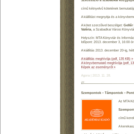
Szecesszió a szabadkai közgyűj
című kétnyelvű kötetének bemutatój
A kiállítást megnyitja és a könyvbem
A kötet szerzőivel beszélget:
Gellér
Valéria
, a Szabadkai Városi Könyvt
Helyszín: MTA Könyvtár és Informáci
Időpont: 2013. december 3, 16:00 ór
A kiállítás 2013. december 20-ig, hétf
A kiállítás meghívója (pdf, 135 KB) »
A könyvbemutató meghívója (pdf, 13
Képek az eseményről »
Agora | 2013. 11. 28.
Szempontok – Támpontok – Pont
Az MTA Kön
Szempont
című kerek
A kerekasz