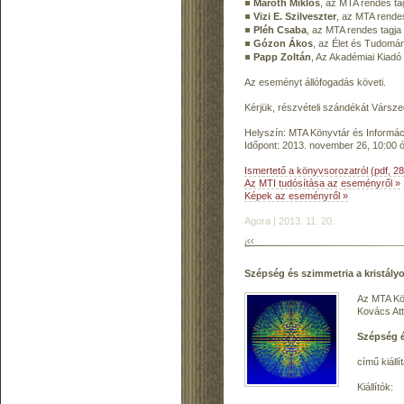
Maróth Miklós
, az MTA rendes ta
Vizi E. Szilveszter
, az MTA rendes
Pléh Csaba
, az MTA rendes tagja
Gózon Ákos
, az Élet és Tudomán
Papp Zoltán
, Az Akadémiai Kiadó
Az eseményt állófogadás követi.
Kérjük, részvételi szándékát Vársze
Helyszín: MTA Könyvtár és Informáci
Időpont: 2013. november 26, 10:00 
Ismertető a könyvsorozatról (pdf, 2
Az MTI tudósítása az eseményről »
Képek az eseményről »
Agora | 2013. 11. 20.
Szépség és szimmetria a kristály
Az MTA Kön
Kovács Att
Szépség é
című kiállí
Kiállítók: