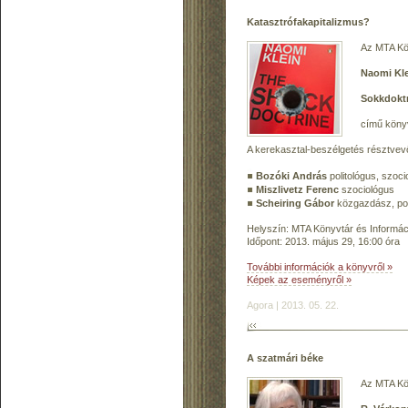
Katasztrófakapitalizmus?
Az MTA Kön
Naomi Kl
Sokkdokt
című köny
A kerekasztal-beszélgetés résztvevő
Bozóki András
politológus, szoci
Miszlivetz Ferenc
szociológus
Scheiring Gábor
közgazdász, pol
Helyszín: MTA Könyvtár és Informáci
Időpont: 2013. május 29, 16:00 óra
További információk a könyvről »
Képek az eseményről »
Agora | 2013. 05. 22.
A szatmári béke
Az MTA Kön