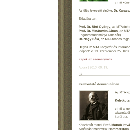
című köny
Az ülés levezető elnöke:
Dr. Karas
Előadást tart:
Prof. Dr. Biró György
, az MTA dokt
Prof. Dr. Minárovits János
, az MTA
Fogorvostudományi Tanszék)
Dr. Nagy Béla
, az MTA rendes tagja
Helyszín: MTA Könyvtár és Informáci
Időpont: 2013. szeptember 25, 16:00
Képek az eseményről »
Agora | 2013. 09. 19.
Keletkutató dervisruhában
Az MTA Kön
Keletkuta
című ango
alkalmából
kerül sor.
Köszöntőt mond:
Prof. Monok Istv
A kiállítást megnyitja:
Hammerstein 