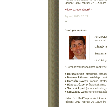
Időpont: 2013. február 27, 16:00 óra
Képek az eseményről »
Agora | 2013. 02. 21.
Strategia sapiens
Az MTA Kön
tisztelette
Gáspár T
Strategia 
című köny
A kerekasztal-beszélgetés résztvevő
Harcsa István
(statisztika, társa
Majoros Pál
(nemzetközi gazdasá
Marosán György
(filozófia, stra
Rákosa József
(vállalati alkalmaz
Szenczi Árpád
(neveléselmélet, 
Szilvácsku Zsolt
(területfejleszté
Helyszín: MTA Könyvtár és Informáci
Időpont: 2013. február 20, 16:00 óra