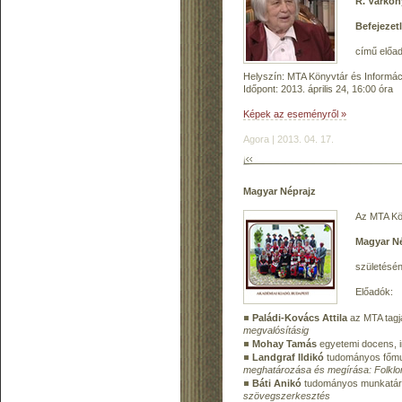
R. Várkon
Befejezet
című előa
Helyszín: MTA Könyvtár és Informáci
Időpont: 2013. április 24, 16:00 óra
Képek az eseményről »
Agora | 2013. 04. 17.
Magyar Néprajz
Az MTA Kön
Magyar N
születésén
Előadók:
Paládi-Kovács Attila
az MTA tagja
megvalósításig
Mohay Tamás
egyetemi docens, i
Landgraf Ildikó
tudományos főmun
meghatározása és megírása: Folklor
Báti Anikó
tudományos munkatárs 
szövegszerkesztés