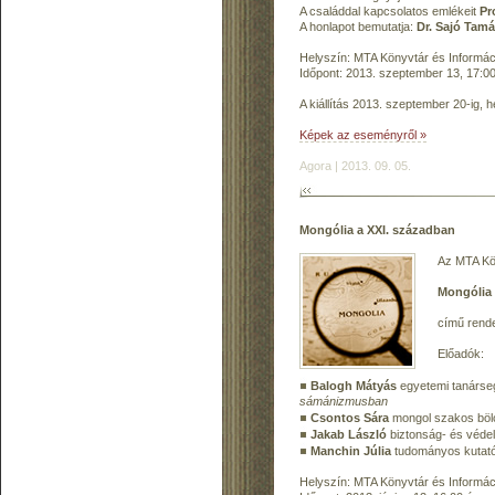
A családdal kapcsolatos emlékeit
Pr
A honlapot bemutatja:
Dr. Sajó Tam
Helyszín: MTA Könyvtár és Informáci
Időpont: 2013. szeptember 13, 17:00
A kiállítás 2013. szeptember 20-ig, hé
Képek az eseményről »
Agora | 2013. 09. 05.
Mongólia a XXI. században
Az MTA Kön
Mongólia 
című rend
Előadók:
Balogh Mátyás
egyetemi tanárse
sámánizmusban
Csontos Sára
mongol szakos bö
Jakab László
biztonság- és védel
Manchin Júlia
tudományos kutat
Helyszín: MTA Könyvtár és Informáci