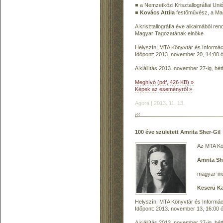
a Nemzetközi Krisztallográfiai Un
Kovács Attila
festőművész, a Ma
A krisztallográfia éve alkalmából ren
Magyar Tagozatának elnöke
Helyszín: MTA Könyvtár és Informáci
Időpont: 2013. november 20, 14:00 
A kiállítás 2013. november 27-ig, hétf
Meghívó (pdf, 426 KB) »
Képek az eseményről »
Agora | 2013. 11. 13.
100 éve született Amrita Sher-Gil
Az MTA Kön
Amrita Sh
magyar-ind
Keserü Ka
Helyszín: MTA Könyvtár és Informáci
Időpont: 2013. november 13, 16:00 
A kiállítás 2013. november 27-ig, hétf