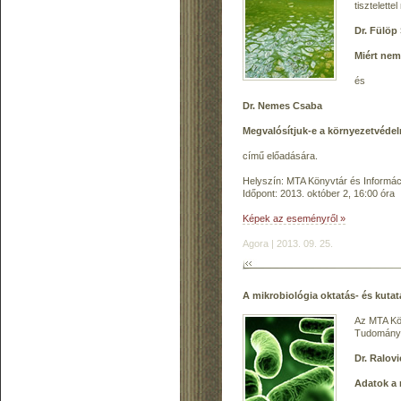
tisztelette
Dr. Fülöp
Miért nem
és
Dr. Nemes Csaba
Megvalósítjuk-e a környezetvéde
című előadására.
Helyszín: MTA Könyvtár és Informáci
Időpont: 2013. október 2, 16:00 óra
Képek az eseményről »
Agora | 2013. 09. 25.
A mikrobiológia oktatás- és kutat
Az MTA Kön
Tudományos
Dr. Ralov
Adatok a 