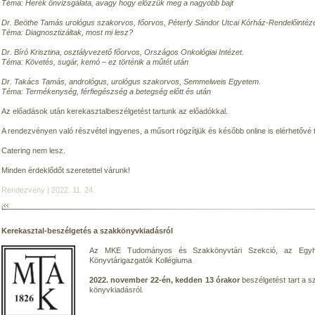
Téma: Herék önvizsgálata, avagy hogy előzzük meg a nagyobb bajt
Dr. Beöthe Tamás urológus szakorvos, főorvos, Péterfy Sándor Utcai Kórház-Rendelőintéze
Téma: Diagnosztizáltak, most mi lesz?
Dr. Bíró Krisztina, osztályvezető főorvos, Országos Onkológiai Intézet.
Téma: Követés, sugár, kemó – ez történik a műtét után
Dr. Takács Tamás, andrológus, urológus szakorvos, Semmelweis Egyetem.
Téma: Termékenység, férfiegészség a betegség előtt és után
Az előadások után kerekasztalbeszélgetést tartunk az előadókkal.
A rendezvényen való részvétel ingyenes, a műsort rögzítjük és később online is elérhetővé
Catering nem lesz.
Minden érdeklődőt szeretettel várunk!
Rendezvény | 2022. 11. 24.
Kerekasztal-beszélgetés a szakkönyvkiadásról
Az MKE Tudományos és Szakkönyvtári Szekció, az Egyh
Könyvtárigazgatók Kollégiuma
2022. november 22-én, kedden 13 órakor
beszélgetést tart a 
könyvkiadásról.