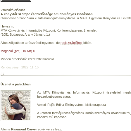
Vitaindító előadás:
A könyvtár szerepe és felelőssége a tudományos kiadásban
Gombosné Szabó Sára kutatástámogató könyvtáros, a MATE Egyetemi Könyvtár és Levéltár 
Helyszín:
MTA Könyvtár és Információs Központ, Konferenciaterem, 2. emelet
(1051 Budapest, Arany János u.1.)
A beszélgetésen a részvétel ingyenes, de
regisztrációhoz
kötött.
Meghívó (pdf, 110 KB) »
Minden érdeklődőt szeretettel várunk!
Rendezvény | 2022. 11. 15.
Üzenet a palackban
Az MTA Könyvtár és Információs Központ tisztelettel meg
beszélgetéssorozatára.
Vezeti: Fejős Edina főkönyvtáros, biblioterapeuta
A kötetlen formájú beszélgetések során személyes olvasatunkról
irodalmi mű kapcsán.
A téma
Raymond Carver
egyik verse lesz.