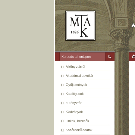
A könyvtárról
Akadémiai Levéltár
Gyűjtemények
Katalógusok
e-könyvtár
Kiadványok
Linkek, keresők
Közérdekű adatok