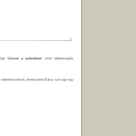
hívja
Üzenet a palackban
című biblioterápiás
, véleményünkről, élményeinkről lesz szó egy-egy