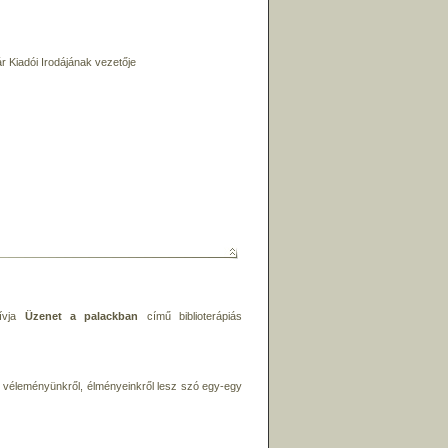
Kiadói Irodájának vezetője
hívja
Üzenet a palackban
című biblioterápiás
, véleményünkről, élményeinkről lesz szó egy-egy