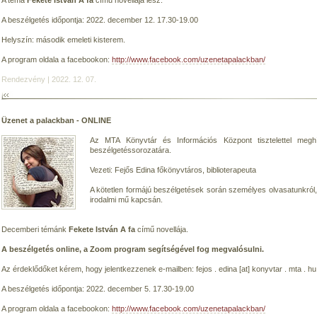
A téma
Fekete István A fa
című novellája lesz.
A beszélgetés időpontja: 2022. december 12. 17.30-19.00
Helyszín: második emeleti kisterem.
A program oldala a facebookon:
http://www.facebook.com/uzenetapalackban/
Rendezvény | 2022. 12. 07.
Üzenet a palackban - ONLINE
Az MTA Könyvtár és Információs Központ tisztelettel meg
beszélgetéssorozatára.
Vezeti: Fejős Edina főkönyvtáros, biblioterapeuta
A kötetlen formájú beszélgetések során személyes olvasatunkról
irodalmi mű kapcsán.
Decemberi témánk
Fekete István A fa
című novellája.
A beszélgetés online, a Zoom program segítségével fog megvalósulni.
Az érdeklődőket kérem, hogy jelentkezzenek e-mailben: fejos . edina [at] konyvtar . mta . hu
A beszélgetés időpontja: 2022. december 5. 17.30-19.00
A program oldala a facebookon:
http://www.facebook.com/uzenetapalackban/