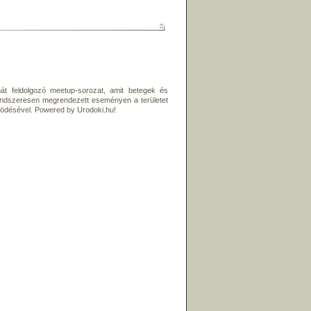
át feldolgozó meetup-sorozat, amit betegek és
ndszeresen megrendezett eseményen a területet
ködésével. Powered by Urodoki.hu!