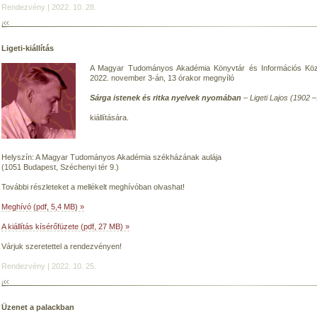
Rendezvény | 2022. 10. 28.
Ligeti-kiállítás
A Magyar Tudományos Akadémia Könyvtár és Információs Közpo
2022. november 3-án, 13 órakor megnyíló
Sárga istenek és ritka nyelvek nyomában
– Ligeti Lajos (1902 
kiállítására.
Helyszín: A Magyar Tudományos Akadémia székházának aulája
(1051 Budapest, Széchenyi tér 9.)
További részleteket a mellékelt meghívóban olvashat!
Meghívó (pdf, 5,4 MB) »
A kiállítás kísérőfüzete (pdf, 27 MB) »
Várjuk szeretettel a rendezvényen!
Rendezvény | 2022. 10. 25.
Üzenet a palackban