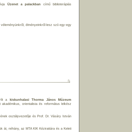
hívja
Üzenet a palackban
című biblioterápiás
, véleményünkről, élményeinkről lesz szó egy-egy
yílt a
kiskunhalasi Thorma János Múzeum
 akadémikus, orientalista és református lelkész
yének osztályvezetője és Prof. Dr. Vásáry István
tjük át, néhány, az MTA KIK Kézirattára és a Keleti