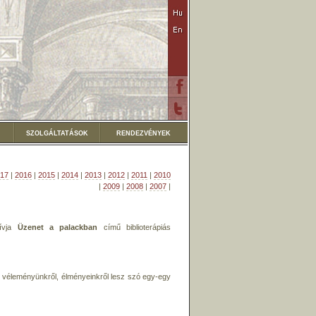
SZOLGÁLTATÁSOK
RENDEZVÉNYEK
17
|
2016
|
2015
|
2014
|
2013
|
2012
|
2011
|
2010
|
2009
|
2008
|
2007
|
hívja
Üzenet a palackban
című biblioterápiás
, véleményünkről, élményeinkről lesz szó egy-egy