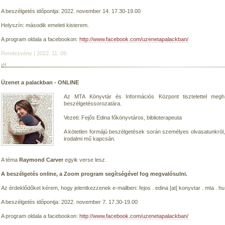
A beszélgetés időpontja: 2022. november 14. 17.30-19.00
Helyszín: második emeleti kisterem.
A program oldala a facebookon:
http://www.facebook.com/uzenetapalackban/
Rendezvény | 2022. 11. 09.
Üzenet a palackban - ONLINE
Az MTA Könyvtár és Információs Központ tisztelettel meg
beszélgetéssorozatára.
Vezeti: Fejős Edina főkönyvtáros, biblioterapeuta
A kötetlen formájú beszélgetések során személyes olvasatunkról
irodalmi mű kapcsán.
A téma
Raymond Carver
egyik verse lesz.
A beszélgetés online, a Zoom program segítségével fog megvalósulni.
Az érdeklődőket kérem, hogy jelentkezzenek e-mailben: fejos . edina [at] konyvtar . mta . hu
A beszélgetés időpontja: 2022. november 7. 17.30-19.00
A program oldala a facebookon:
http://www.facebook.com/uzenetapalackban/