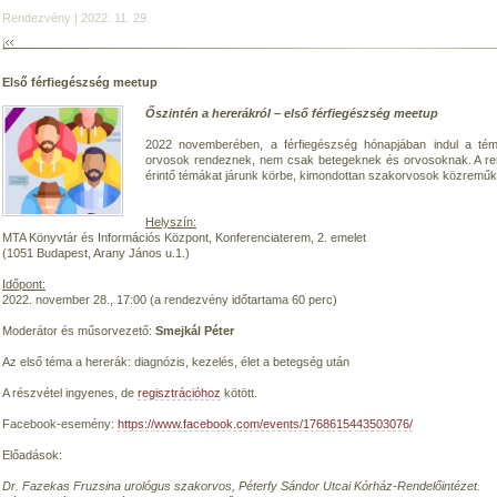
Rendezvény | 2022. 11. 29.
Első férfiegészség meetup
Őszintén a hererákról – első férfiegészség meetup
2022 novemberében, a férfiegészség hónapjában indul a tém
orvosok rendeznek, nem csak betegeknek és orvosoknak. A re
érintő témákat járunk körbe, kimondottan szakorvosok közremű
Helyszín:
MTA Könyvtár és Információs Központ, Konferenciaterem, 2. emelet
(1051 Budapest, Arany János u.1.)
Időpont:
2022. november 28., 17:00 (a rendezvény időtartama 60 perc)
Moderátor és műsorvezető:
Smejkál Péter
Az első téma a hererák: diagnózis, kezelés, élet a betegség után
A részvétel ingyenes, de
regisztrációhoz
kötött.
Facebook-esemény:
https://www.facebook.com/events/1768615443503076/
Előadások:
Dr. Fazekas Fruzsina urológus szakorvos, Péterfy Sándor Utcai Kórház-Rendelőintézet.