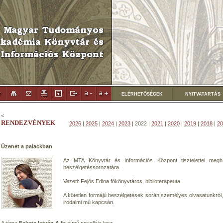
ELÉRHETŐSÉGEK
NYITVATARTÁS
<
RENDEZVÉNYEK
2026
|
2025
|
2024
|
2023
| 2022 |
2021
|
2020
|
2019
|
2018
|
20
Üzenet a palackban
Az MTA Könyvtár és Információs Központ tisztelettel meg
beszélgetéssorozatára.
Vezeti: Fejős Edina főkönyvtáros, biblioterapeuta
A kötetlen formájú beszélgetések során személyes olvasatunkról
irodalmi mű kapcsán.