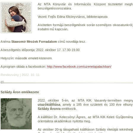
Az MTA Könyvtár és Információs Központ tisztelettel meg
beszélgetéssorozatára.
Vezeti: Fejős Edina főkönyvtáros, biblioterapeuta
A kötetlen formájú beszélgetések során személyes olvasatunkról
irodalmi mű kapcsán.
A téma
Sławomir Mrożek Forradalom
című novellája lesz.
A beszélgetés időpontja: 2022. október 17. 17.30-19.00
Helyszín: második emeleti kisterem.
A program oldala a facebookon:
http://www.facebook.com/uzenetapalackban/
Rendezvény | 2022. 10. 11.
Szilády Áron emlékezete
2022. október 5-én, az MTA KIK Vasarely-termében megn
utazókiállítása
, amely a 185 éve született és 100 éve elhunyt
Szilády Áronra
emlékezik.
A kiállítást Dr. Kelecsényi Ágnes, az MTA KIK Keleti Gyűjtemén
orientalista akadémikus nyitotta meg.
Az október 20-ig látogatható kiállításon Szilády életútját tekinthe