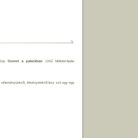
hívja
Üzenet a palackban
című biblioterápiás
, véleményünkről, élményeinkről lesz szó egy-egy