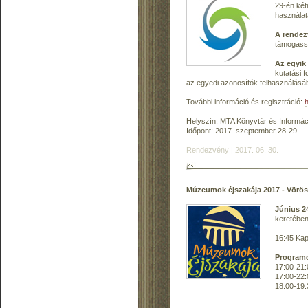
29-én két
használat
A rendez
támogassa 
Az egyik
kutatási 
az egyedi azonosítók felhasználásáb
További információ és regisztráció:
Helyszín: MTA Könyvtár és Informáci
Időpont: 2017. szeptember 28-29.
Rendezvény | 2017. 06. 30.
Múzeumok éjszakája 2017 - Vörö
Június 2
keretében
16:45 Kap
Programo
17:00-21:
17:00-22:
18:00-19: