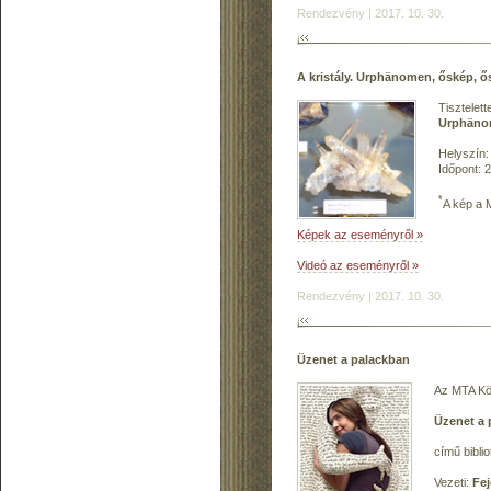
Rendezvény | 2017. 10. 30.
A kristály. Urphänomen, őskép, 
Tisztelet
Urphäno
Helyszín:
Időpont: 
*
A kép a 
Képek az eseményről »
Videó az eseményről »
Rendezvény | 2017. 10. 30.
Üzenet a palackban
Az MTA Kön
Üzenet a 
című bibli
Vezeti:
Fej