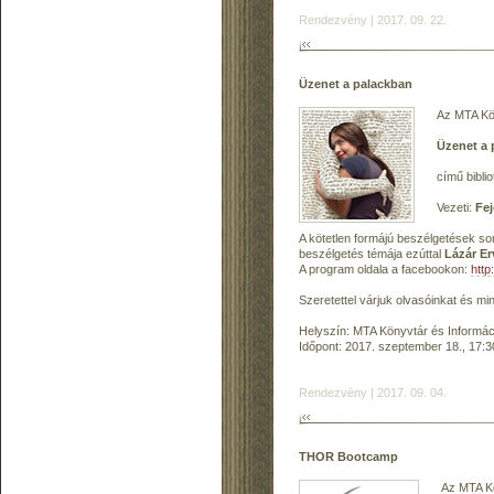
Rendezvény | 2017. 09. 22.
Üzenet a palackban
Az MTA Kön
Üzenet a 
című bibli
Vezeti:
Fej
A kötetlen formájú beszélgetések so
beszélgetés témája ezúttal
Lázár Er
A program oldala a facebookon:
htt
Szeretettel várjuk olvasóinkat és mi
Helyszín: MTA Könyvtár és Informáci
Időpont: 2017. szeptember 18., 17:
Rendezvény | 2017. 09. 04.
THOR Bootcamp
Az MTA Kö