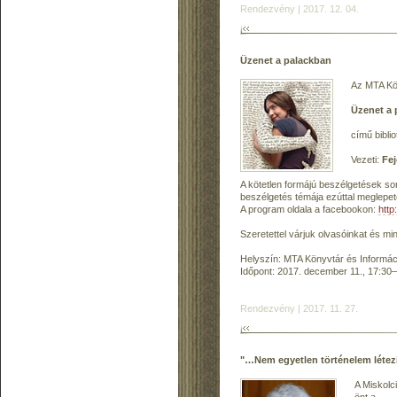
Rendezvény | 2017. 12. 04.
Üzenet a palackban
Az MTA Kön
Üzenet a 
című bibli
Vezeti:
Fej
A kötetlen formájú beszélgetések so
beszélgetés témája ezúttal meglepet
A program oldala a facebookon:
htt
Szeretettel várjuk olvasóinkat és mi
Helyszín: MTA Könyvtár és Informáci
Időpont: 2017. december 11., 17:30
Rendezvény | 2017. 11. 27.
"…Nem egyetlen történelem létez
A Miskolc