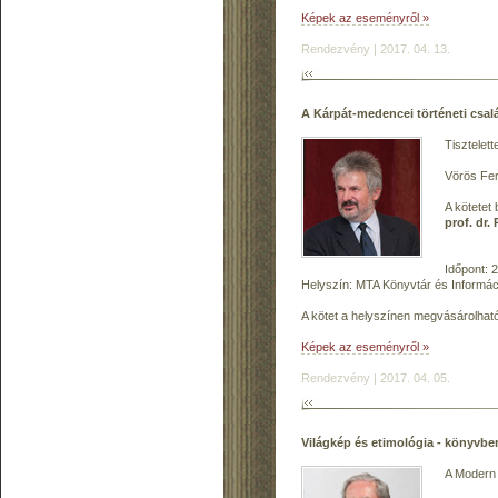
Képek az eseményről »
Rendezvény | 2017. 04. 13.
A Kárpát-medencei történeti csa
Tisztelet
Vörös Fer
A kötetet
prof. dr.
Időpont: 2
Helyszín: MTA Könyvtár és Informáci
A kötet a helyszínen megvásárolható
Képek az eseményről »
Rendezvény | 2017. 04. 05.
Világkép és etimológia - könyvb
A Modern 