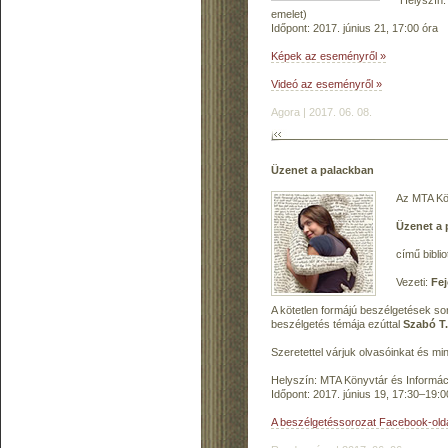
emelet)
Időpont: 2017. június 21, 17:00 óra
Képek az eseményről »
Videó az eseményről »
Agora | 2017. 06. 08.
Üzenet a palackban
Az MTA Kön
Üzenet a 
című bibli
Vezeti:
Fej
A kötetlen formájú beszélgetések so
beszélgetés témája ezúttal
Szabó T.
Szeretettel várjuk olvasóinkat és mi
Helyszín: MTA Könyvtár és Informáci
Időpont: 2017. június 19, 17:30–19:0
A beszélgetéssorozat Facebook-old