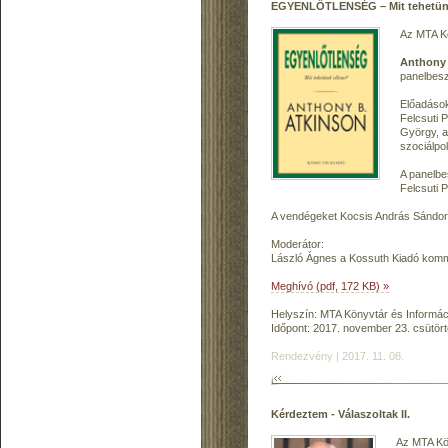
EGYENLŐTLENSÉG – Mit tehetünk
Az MTA Kö
Anthony 
panelbesz
Előadások
Felcsuti 
György, a
szociálpo
A panelbe
Felcsuti P
A vendégeket Kocsis András Sándor 
Moderátor:
László Ágnes a Kossuth Kiadó komm
Meghívó (pdf, 172 KB) »
Helyszín: MTA Könyvtár és Informác
Időpont: 2017. november 23. csütört
Rendezvény | 2017. 11. 08.
Kérdeztem - Válaszoltak II.
Az MTA Kön