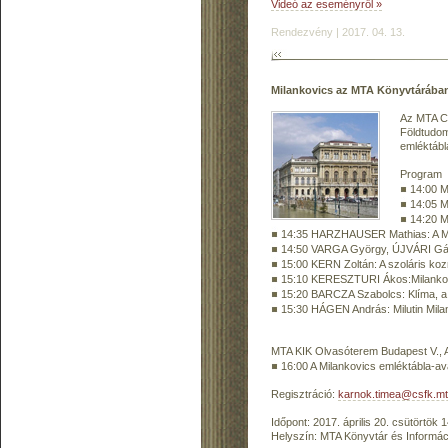
Videó az eseményről »
Rendezvény | 2017. 04. 13.
Milankovics az MTA Könyvtárában 
Az MTA Cs
Földtudom
emléktábl
Program
14:00 M
14:05 MA
14:20 M
14:35 HARZHAUSER Mathias: A Milan
14:50 VARGA György, ÚJVÁRI Gábor
15:00 KERN Zoltán: A szoláris koz
15:10 KERESZTURI Ákos:Milanko
15:20 BARCZA Szabolcs: Klíma, a f
15:30 HÁGEN András: Milutin Mila
MTA KIK Olvasóterem Budapest V., A
16:00 A Milankovics emléktábla-
Regisztráció:
karnok.timea@csfk.mt
Időpont: 2017. április 20. csütörtök 
Helyszín: MTA Könyvtár és Informáci