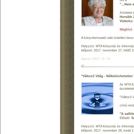
önt a
"…Nem eg
A kötetet 
Horváth 
Viskolcz
Meghívó
A könyvbemutató után kötetlen beszé
Helyszín: MTA Könyvtár és Informáci
Időpont: 2017. november 27, hétfő 1
Agora | 2017. 11. 24.
"Változó Világ - Nélkülözhetetlen 
Az MTA Kö
tisztelett
"Változó V
című ren
"A salföl
Előadó:
S
Helyszín: MTA Könyvtár és Informáci
Időpont: 2017. november 28, kedd 1