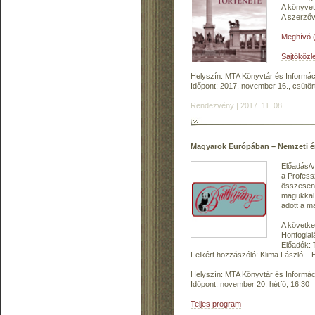
A könyvet
A szerzőv
Meghívó (
Sajtóközl
Helyszín: MTA Könyvtár és Informác
Időpont: 2017. november 16., csütör
Rendezvény | 2017. 11. 08.
Magyarok Európában – Nemzeti é
Előadás/v
a Profess
összesen 
magukkal 
adott a m
A követke
Honfoglal
Előadók: 
Felkért hozzászóló: Klima László –
Helyszín: MTA Könyvtár és Informác
Időpont: november 20. hétfő, 16:30
Teljes program