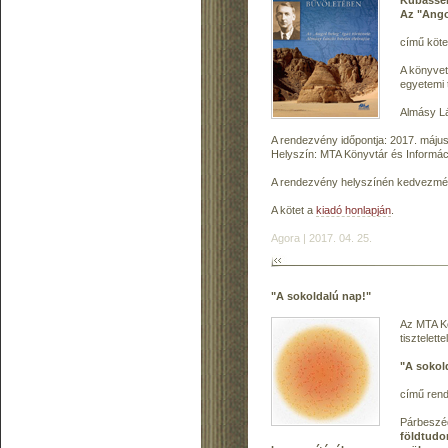
Az "Angol
című köte
A könyvet
egyetemi 
Almásy Lá
A rendezvény időpontja: 2017. május
Helyszín: MTA Könyvtár és Informáci
A rendezvény helyszínén kedvezmény
A kötet a
kiadó honlapján
.
Agora | 2017. 04. 25.
"A sokoldalú nap!"
Az MTA Kö
tisztelett
"A sokol
című ren
Párbesz
földtudo