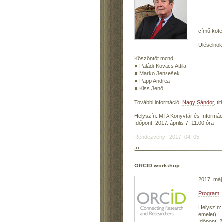
című köte
Üléselnök
Köszöntőt mond:
Paládi-Kovács Attila
Marko Jensešek
Papp Andrea
Kiss Jenő
További információ:
Nagy Sándor
, t
Helyszín: MTA Könyvtár és Informáci
Időpont: 2017. április 7, 11:00 óra
Rendezvény | 2017. 04. 05.
ORCID workshop
2017. máj
Program
Helyszín:
emelet)
Időpont: 