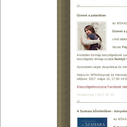
Üzenet a palackban
Az MTA Kön
Üzenet a 
című bibli
Vezeti:
Fej
A kötetlen formájú beszélgetések so
beszélgetés témája ezúttal
Somlyó G
Szeretettel várjuk olvasóinkat és mi
Helyszín: MTA Könyvtár és Informáci
Időpont: 2017. május 15, 17:30–19:0
A beszélgetéssorozat Facebook-old
Rendezvény | 2017. 05. 03.
A Szahara bűvöletében - könyvb
Az MTA Kö
Kubassek