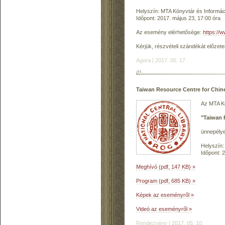
Helyszín: MTA Könyvtár és Informáci
Időpont: 2017. május 23, 17:00 óra
Az esemény elérhetősége:
https://
Kérjük, részvételi szándékát előzet
Agora | 2017. 05. 17.
Taiwan Resource Centre for Chin
Az MTA Kö
"Taiwan 
ünnepélye
Helyszín:
Időpont: 
Meghívó (pdf, 147 KB) »
Program (pdf, 685 KB) »
Képek az eseményről »
Videó az eseményről »
Rendezvény | 2017. 05. 10.