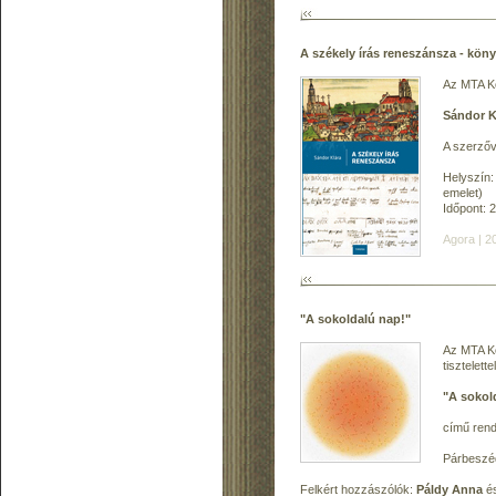
A székely írás reneszánsza - kö
Az MTA Kö
Sándor K
A szerző
Helyszín:
emelet)
Időpont: 
Agora | 2
"A sokoldalú nap!"
Az MTA Kö
tisztelett
"A sokol
című ren
Párbesz
Felkért hozzászólók:
Páldy Anna
é