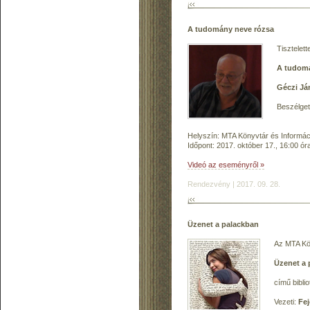
A tudomány neve rózsa
Tisztelet
A tudomá
Géczi Já
Beszélget
Helyszín: MTA Könyvtár és Informác
Időpont: 2017. október 17., 16:00 ór
Videó az eseményről »
Rendezvény | 2017. 09. 28.
Üzenet a palackban
Az MTA Kön
Üzenet a 
című bibli
Vezeti:
Fej