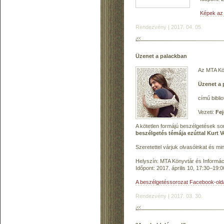
Képek az
Rendezvény | 2017. 04. 05.
Üzenet a palackban
Az MTA Kön
Üzenet a 
című bibli
Vezeti:
Fej
A kötetlen formájú beszélgetések s
beszélgetés témája ezúttal Kurt 
Szeretettel várjuk olvasóinkat és mi
Helyszín: MTA Könyvtár és Informáci
Időpont: 2017. április 10, 17:30–19:0
A beszélgetéssorozat Facebook-old
Rendezvény | 2017. 03. 30.