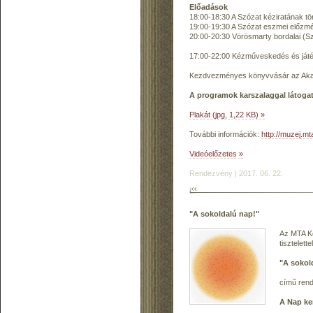
Előadások
18:00-18:30 A Szózat kéziratának tö
19:00-19:30 A Szózat eszmei előzmé
20:00-20:30 Vörösmarty bordalai (S
17:00-22:00 Kézműveskedés és ját
Kezdvezményes könyvvásár az Akad
A programok karszalaggal látogat
Plakát (jpg, 1,22 KB) »
További információk:
http://muzej.mt
Videóelőzetes »
Rendezvény | 2017. 06. 22.
"A sokoldalú nap!"
Az MTA Kö
tisztelett
"A sokol
című ren
A Nap ke