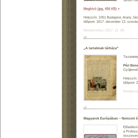
Simon Jud
Meghívó (jpg, 456 KB) »
Helyszín: 1051 Budapest, Arany Jáno
Időpont: 2017. december 13. szerda
Rendezvény | 2017. 12. 08.
„A tartalmak tárháza”
Tisztelet
Péri Be
Gyűjtemén
Helyszín:
Időpont: 
Rendezvén
Magyarok Európában – Nemzeti é
Előadás/v
a Profess
összesen 