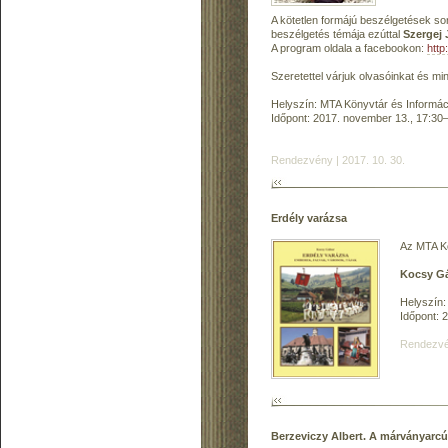
A kötetlen formájú beszélgetések so
beszélgetés témája ezúttal
Szergej 
A program oldala a facebookon:
htt
Szeretettel várjuk olvasóinkat és mi
Helyszín: MTA Könyvtár és Informáci
Időpont: 2017. november 13., 17:30
Rendezvény | 2017. 10. 30.
Erdély varázsa
Az MTA Kö
Kocsy Gá
Helyszín:
Időpont: 
Rendezvén
Berzeviczy Albert. A márványarcú