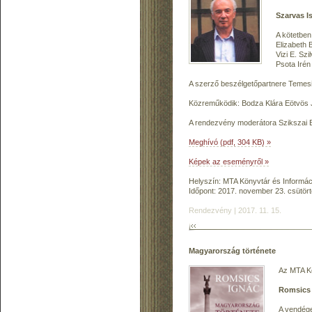
Szarvas Is
A kötetben
Elizabeth 
Vizi E. Sz
Psota Iré
A szerző beszélgetőpartnere Temesi 
Közreműködik: Bodza Klára Eötvös J
A rendezvény moderátora Szikszai E
Meghívó (pdf, 304 KB) »
Képek az eseményről »
Helyszín: MTA Könyvtár és Informáci
Időpont: 2017. november 23. csütört
Rendezvény | 2017. 11. 15.
Magyarország története
Az MTA Kö
Romsics 
A vendége