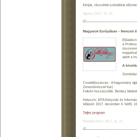
Kérjük, részvételi szándékát előzet
Agora | 2017. 11. 22.
Magyarok Európában – Nemzeti é
Előadás/v
a Profess
összesen 
magukkal 
adott a m
A követk
Szimbólum
Csodafiúszarvas - A hagyomány újjá
Zeneművészeti Kar)
Felkért hozzászólók: Berlász Melin
Helyszín: MTA Könyvtár és Informác
Időpont: 2017. december 4. hétfő, 1
Teljes program
Rendezvény | 2017. 11. 21.