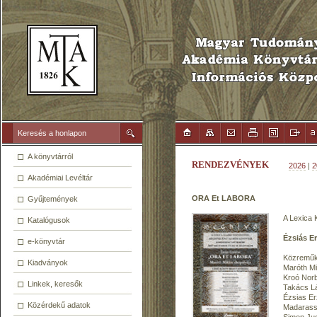
A könyvtárról
RENDEZVÉNYEK
2026
|
2
Akadémiai Levéltár
ORA Et LABORA
Gyűjtemények
A Lexica 
Katalógusok
Ézsiás E
e-könyvtár
Közreműk
Kiadványok
Maróth M
Kroó Nor
Linkek, keresők
Takács L
Ézsias Er
Közérdekű adatok
Madarass