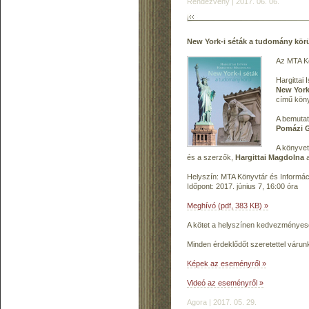
Rendezvény | 2017. 06. 06.
New York-i séták a tudomány kör
Az MTA Kö
Hargittai
New York
című kön
A bemutat
Pomázi 
A könyvet
és a szerzők,
Hargittai Magdolna
a
Helyszín: MTA Könyvtár és Informáci
Időpont: 2017. június 7, 16:00 óra
Meghívó (pdf, 383 KB) »
A kötet a helyszínen kedvezményes
Minden érdeklődőt szeretettel várun
Képek az eseményről »
Videó az eseményről »
Agora | 2017. 05. 29.