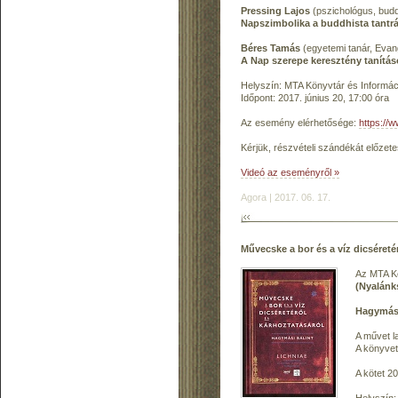
Pressing Lajos
(pszichológus, buddh
Napszimbolika a buddhista tantr
Béres Tamás
(egyetemi tanár, Evan
A Nap szerepe keresztény tanítá
Helyszín: MTA Könyvtár és Informáci
Időpont: 2017. június 20, 17:00 óra
Az esemény elérhetősége:
https://
Kérjük, részvételi szándékát előzet
Videó az eseményről »
Agora | 2017. 06. 17.
Művecske a bor és a víz dicséret
Az MTA Kö
(Nyalánk
Hagymási 
A művet la
A könyvet
A kötet 2
Helyszín: