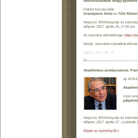
hasznosításában avagy gyökeres 
Felkért hozzászólók:
Grandpierre Attila
és
Tóth Róbert
Helyszín: MTA Könyvtár és Informáci
Időpont: 2017. április 25, 17:00 óra
Az esemény elérhetősége:
https://
Kérjük, részvételi szándékát előzet
Agora | 2017. 04. 13.
Akadémikus arcképcsarnok: Fran
Az MTA Kö
Akadémi
című ren
pályafut
Helyszín: MTA Könyvtár és Informáci
Időpont: 2017. április 27., csütörtök
Képek az eseményről »