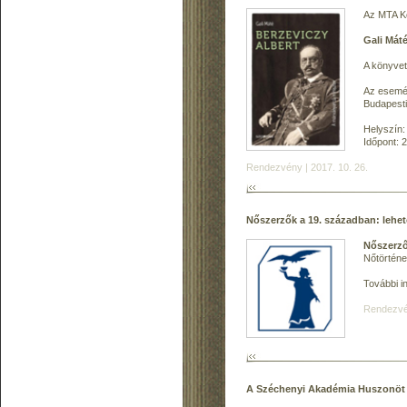
Az MTA Kö
Gali Mát
A könyvet
Az esemén
Budapesti
Helyszín:
Időpont: 
Rendezvény | 2017. 10. 26.
Nőszerzők a 19. században: lehet
Nőszerző
Nőtörténe
További i
Rendezvén
A Széchenyi Akadémia Huszonöt 