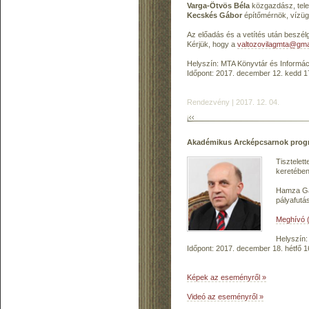
Varga-Ötvös Béla
közgazdász, tele
Kecskés Gábor
építőmérnök, vízüg
Az előadás és a vetítés után beszélg
Kérjük, hogy a
valtozovilagmta@gma
Helyszín: MTA Könyvtár és Informáci
Időpont: 2017. december 12. kedd 1
Rendezvény | 2017. 12. 04.
Akadémikus Arcképcsarnok prog
Tisztelet
keretébe
Hamza Gá
pályafutás
Meghívó (
Helyszín:
Időpont: 2017. december 18. hétfő 1
Képek az eseményről »
Videó az eseményről »