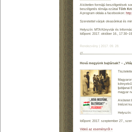
A kötetlen formájú beszélgetések so
beszélgetés témája ezúttal
Tóth Kri
A program oldala a facebookon:
htt
Szeretettel várjuk olvasóinkat és mi
Helyszín: MTA Könyvtár és Informáci
Időpont: 2017. október 16., 17:30–1
Rendezvény | 2017. 09. 28.
Hová megyünk bajtársak? – „Vilá
Tisztelet
Magyarors
kétnyelvű
ljubljanai
magyar na
A kötetet
Intézet ku
Helyszín:
Időpont: 2017. szeptember 27., szer
Videó az eseményről »