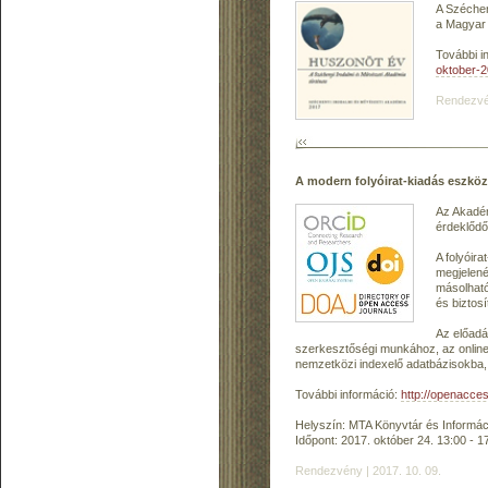
A Széche
a Magyar
További i
oktober-
Rendezvén
A modern folyóirat-kiadás eszköz
Az Akadém
érdeklődő
A folyóira
megjelené
másolható
és biztosí
Az előadá
szerkesztőségi munkához, az online p
nemzetközi indexelő adatbázisokba, r
További információ:
http://openacce
Helyszín: MTA Könyvtár és Informác
Időpont: 2017. október 24. 13:00 - 1
Rendezvény | 2017. 10. 09.