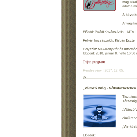
magukkal 
adott a m
A követk
Anyagi ku
Előadó: Paládi Kovács Attila – MTA I.
Felkért hozzászólók: Kisbán Eszt
Helyszín: MTA Könyvtár és Informác
Időpont: 2018. január 8. hétfő 16:30 
Teljes program
Rendezvény | 2017. 12. 05.
„Változó Világ - Nélkülözhetetlen
Tisztelet
Társaság 
„Változó V
című ren
„
Víz-közb
Előadók: