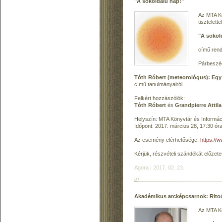
"A sokoldalú nap!"
Az MTA Kö
tisztelett
"A sokol
című ren
Párbesz
Tóth Róbert (meteorológus): Egy
című tanulmányairól.
Felkért hozzászólók:
Tóth Róbert
és
Grandpierre Attila
Helyszín: MTA Könyvtár és Informáci
Időpont: 2017. március 28, 17:30 ór
Az esemény elérhetősége:
https://
Kérjük, részvételi szándékát előzet
Agora | 2017. 02. 23.
Akadémikus arcképcsarnok: Rit
Az MTA Kö