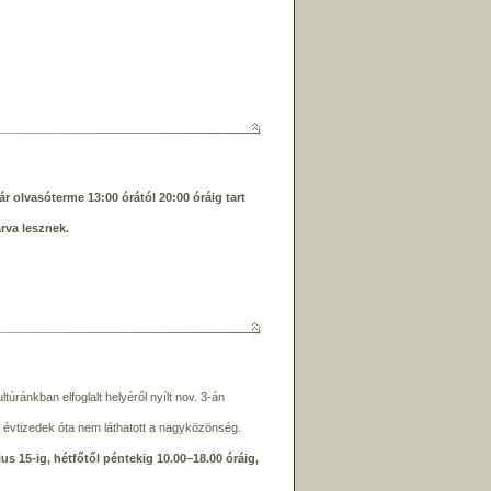
r olvasóterme 13:00 órától 20:00 óráig tart
rva lesznek.
úránkban elfoglalt helyéről nyílt nov. 3-án
ú évtizedek óta nem láthatott a nagyközönség.
us 15-ig, hétfőtől péntekig 10.00–18.00 óráig,