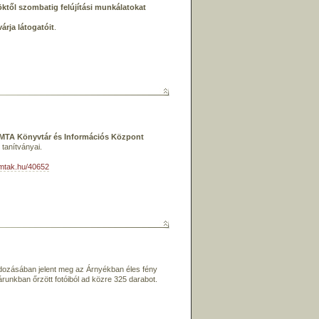
öktől szombatig felújítási munkálatokat
rja látogatóit
.
 MTA Könyvtár és Információs Központ
 tanítványai.
l.mtak.hu/40652
ndozásában jelent meg az Árnyékban éles fény
runkban őrzött fotóiból ad közre 325 darabot.