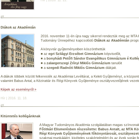
Hír | 2016. 11. 22.
Diákok az Akadémián
2016. november 11-én újra nagy sikerrel rendeztük meg az MTA
Tudomány Ünnepéhez kapcsolódó
Diákok az Akadémián
progr
A könyvtár gyűjteményeiben köszönthettük
az
egri Szilágyi Erzsébet Gimnázium
képviselőit,
a
bonyhádi Petőfi Sándor Evangélikus Gimnázium é Koll
a
zalaegerszegi Zrínyi Miklós Gimnázium
tanulóit
a
szegedi Radnóti Miklós Gimnázium
diákjait.
A diákok többek között felkeresték az Akadémiai Levéltárat, a Keleti Gyűjteményt, a központ
valamint Babus Antal, a Kézirattár és Régi Könyvek Gyűjteménye osztályvezetőjének vezetés
Képek az eseményről »
Hír | 2016. 11. 18.
Kitüntetés kollégánknak
A Magyar Tudományos Akadémia szolgálatában magas színvonalo
Főtitkári Elismerésben részesítette: Babus Antalt, az MTA K
Régi Könyvek Gyűjteményének főkönyvtárosát, osztályvezet
szakmai munkájáért, kivételes szakértelméért és az évek során 