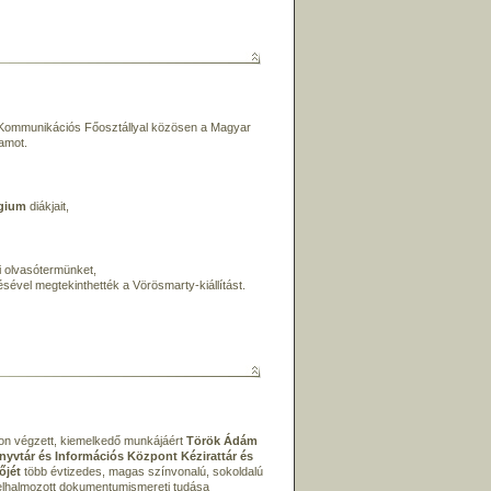
 Kommunikációs Főosztállyal közösen a Magyar
amot.
égium
diákjait,
i olvasótermünket,
ével megtekinthették a Vörösmarty-kiállítást.
n végzett, kiemelkedő munkájáért
Török Ádám
önyvtár és Információs Központ Kézirattár és
őjét
több évtizedes, magas színvonalú, sokoldalú
felhalmozott dokumentumismereti tudása