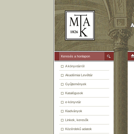
A könyvtárról
Akadémiai Levéltár
Gyűjtemények
Katalógusok
e-könyvtár
Kiadványok
Linkek, keresők
Közérdekű adatok