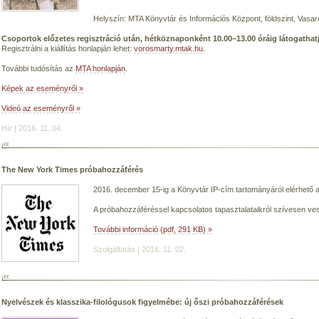
Helyszín: MTA Könyvtár és Információs Központ, földszint, Vasar
Csoportok előzetes regisztráció után, hétköznaponként 10.00–13.00 óráig látogathatjá
Regisztrálni a kiállítás honlapján lehet:
vorosmarty.mtak.hu
.
További tudósítás az
MTA honlapján
.
Képek az eseményről »
Videó az eseményről »
Hír | 2016. 11. 04.
The New York Times próbahozzáférés
2016. december 15-ig a Könyvtár IP-cím tartományáról elérhető 
A próbahozzáféréssel kapcsolatos tapasztalataikról szívesen ves
További információ (pdf, 291 KB) »
Szolgáltatás | 2016. 11. 02.
Nyelvészek és klasszika-filológusok figyelmébe: új őszi próbahozzáférések