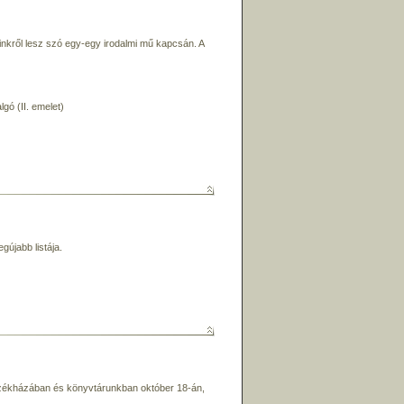
nkről lesz szó egy-egy irodalmi mű kapcsán. A
gó (II. emelet)
gújabb listája.
székházában és könyvtárunkban október 18-án,