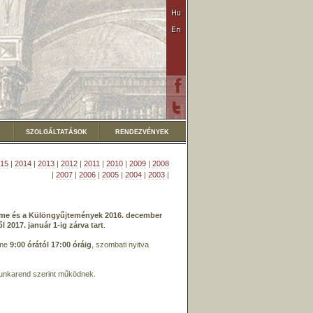
SZOLGÁLTATÁSOK
RENDEZVÉNYEK
15
|
2014
|
2013
|
2012
|
2011
|
2010
|
2009
|
2008
|
2007
|
2006
|
2005
|
2004
|
2003
|
rme és a Különgyűjtemények 2016. december
 2017. január 1-ig zárva tart
.
rme
9:00 órától 17:00 óráig
, szombati nyitva
.
unkarend szerint működnek.