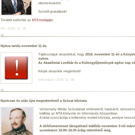
elismeréseként.
Szívből gratulálunk!
További tudósítás az
MTA honlapján
.
Hír | 2016. 11. 16.
Nyitva tartás november 11-én
Tájékoztatjuk olvasóinkat, hogy
2016. november 11-én a Könyvtá
nyitva.
Az Akadémiai Levéltár és a Különgyűjtemények egész nap zá
Kérjük olvasóink megértését!
Információ | 2016. 11. 08.
Nyolcvan év után újra megtekinthető a Szózat kézirata
Vörösmarty Mihály Szózatának történetéről, hatásáról, nemzeti kult
kiállítás az MTA Könyvtár és Információs Központban.
A tárlat szenzációja a költemény eredeti kézirata, amelyet hossz
A térítésmentesen látogatható kiállítás november 3-tól márci
szombaton 10.00–16.00 óráig tekinthető meg.