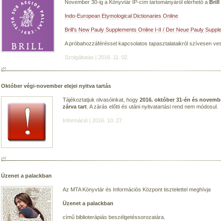
November 30-ig a Könyvtár IP-cím tartományáról elérhető a
Bril
Indo-European Etymological Dictionaries Online
Brill’s New Pauly Supplements Online I-II / Der Neue Pauly Supple
A próbahozzáféréssel kapcsolatos tapasztalataikról szívesen ves
Szolgáltatás | 2016. 11. 02.
Október végi-november elejei nyitva tartás
Tájékoztatjuk olvasóinkat, hogy
2016. október 31-én és novembe
zárva tart
. A zárás előtti és utáni nyitvatartási rend nem módosul.
Információ | 2016. 10. 27.
Üzenet a palackban
Az MTA Könyvtár és Információs Központ tisztelettel meghívja
Üzenet a palackban
című biblioterápiás beszélgetéssorozatára.