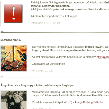
Felhívjuk olvasóink figyelmét, hogy december 1-3 között,
csütört
tartanak a könyvtár bejáratánál
.
A felújítás alatt
könyvtárunk a megszokott rendben és időben vá
A kellemetlenségért elnézésüket kérjük!
Információ | 2016. 12. 01.
MONOKgraphia
Egy vaskos kötetnyi tanulmánnyal köszöntik
Monok Istvánt, az
főigazgatóját 60. születésnapja alkalmából
barátai, kollégái és
A kötet elektronikus változata honlapunkon is elérhető:
http://rea
Gratulálunk az ünnepeltnek!
Hír | 2016. 11. 23.
Árnyékban éles fény vagy - A Radnóti házaspár fényképei
Munkatársunk, Krähling Edit szerkesztésében, a Jaffa Kiadó go
vagy című kötet, mely Radnóti Miklós és Gyarmati Fanni Kézirattá
Részletes tájékoztató (pdf, 48 KB) »
Interjú Krähling Edittel »