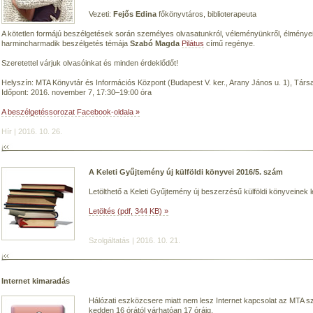
Vezeti:
Fejős Edina
főkönyvtáros, biblioterapeuta
A kötetlen formájú beszélgetések során személyes olvasatunkról, véleményünkről, élményei
harmincharmadik beszélgetés témája
Szabó Magda
Pilátus
című regénye.
Szeretettel várjuk olvasóinkat és minden érdeklődőt!
Helyszín: MTA Könyvtár és Információs Központ (Budapest V. ker., Arany János u. 1), Társal
Időpont: 2016. november 7, 17:30–19:00 óra
A beszélgetéssorozat Facebook-oldala »
Hír | 2016. 10. 26.
A Keleti Gyűjtemény új külföldi könyvei 2016/5. szám
Letölthető a Keleti Gyűjtemény új beszerzésű külföldi könyveinek le
Letöltés (pdf, 344 KB) »
Szolgáltatás | 2016. 10. 21.
Internet kimaradás
Hálózati eszközcsere miatt nem lesz Internet kapcsolat az MTA 
kedden 16 órától várhatóan 17 óráig.