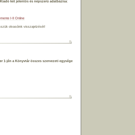
l Kiadó két jelentős és népszerű adatbázisa
:
mente I-II Online
szük olvasóink visszajelzését!
r 1-jén a Könyvtár összes szervezeti egysége