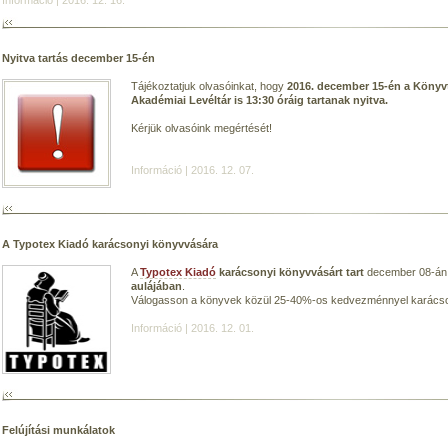
Információ | 2016. 12. 16.
Nyitva tartás december 15-én
Tájékoztatjuk olvasóinkat, hogy
2016. december 15-én a Könyv
Akadémiai Levéltár is 13:30 óráig tartanak nyitva.
Kérjük olvasóink megértését!
Információ | 2016. 12. 07.
A Typotex Kiadó karácsonyi könyvvására
A
Typotex Kiadó
karácsonyi könyvvásárt tart
december 08-án 
aulájában
.
Válogasson a könyvek közül 25-40%-os kedvezménnyel karácso
Információ | 2016. 12. 01.
Felújítási munkálatok