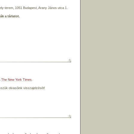
ely-terem, 1051 Budapest, Arany János utca 1.
k a tárlatot.
a
The New York Times
.
szük olvasóink visszajelzését!