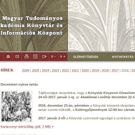
ELÉRHETŐSÉGEK
NYITVATARTÁS
HÍREK
2026
|
2025
|
2024
|
2023
|
2022
|
2021
|
2020
|
2019
|
2018
|
2017
| 2016 |
20
Decemberi nyitva tartás
Tájékoztatjuk olvasóinkat, hogy a
Könyvtár Központi Olvasóte
24-től 2017. január 1-ig
, az
Akadémiai Levéltár december 22-től
2016. december 23-án, pénteken
a Könyvtár központi olvasóte
tartás szerint működik, a
Különgyűjtemények 12:00-kor zárnak
2017. január 2-től
a Könyvtár szervezeti egységei a szokásos m
Karácsonyi üdvözlőlap (pdf, 2 MB) »