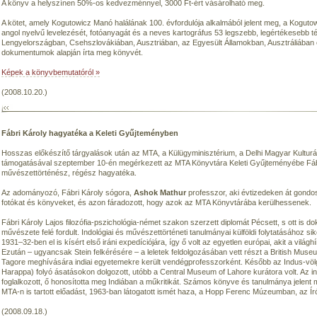
A könyv a helyszínen 50%-os kedvezménnyel, 3000 Ft-ért vásárolható meg.
A kötet, amely Kogutowicz Manó halálának 100. évfordulója alkalmából jelent meg, a Kogut
angol nyelvű levelezését, fotóanyagát és a neves kartográfus 53 legszebb, legértékesebb t
Lengyelországban, Csehszlovákiában, Ausztriában, az Egyesült Államokban, Ausztráliában é
dokumentumok alapján írta meg könyvét.
Képek a könyvbemutatóról »
(2008.10.20.)
Fábri Károly hagyatéka a Keleti Gyűjteményben
Hosszas előkészítő tárgyalások után az MTA, a Külügyminisztérium, a Delhi Magyar Kulturá
támogatásával szeptember 10-én megérkezett az MTA Könyvtára Keleti Gyűjteményébe Fábri
művészettörténész, régész hagyatéka.
Az adományozó, Fábri Károly sógora,
Ashok Mathur
professzor, aki évtizedeken át gondos
fotókat és könyveket, és azon fáradozott, hogy azok az MTA Könyvtárába kerülhessenek.
Fábri Károly Lajos filozófia-pszichológia-német szakon szerzett diplomát Pécsett, s ott is 
művészete felé fordult. Indológiai és művészettörténeti tanulmányai külföldi folytatásához si
1931–32-ben el is kísért első iráni expedíciójára, így ő volt az egyetlen európai, akit a világh
Ezután – ugyancsak Stein felkérésére – a leletek feldolgozásában vett részt a British Muse
Tagore meghívására indiai egyetemekre került vendégprofesszorként. Később az Indus-völgy
Harappa) folyó ásatásokon dolgozott, utóbb a Central Museum of Lahore kurátora volt. Az in
foglalkozott, ő honosította meg Indiában a műkritikát. Számos könyve és tanulmánya jelent
MTA-n is tartott előadást, 1963-ban látogatott ismét haza, a Hopp Ferenc Múzeumban, az Ír
(2008.09.18.)