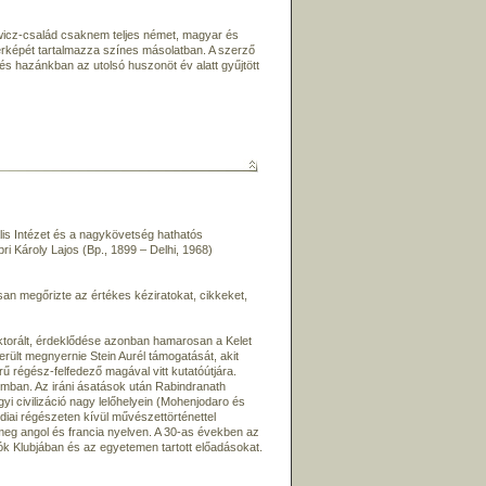
owicz-család csaknem teljes német, magyar és
érképét tartalmazza színes másolatban. A szerző
s hazánkban az utolsó huszonöt év alatt gyűjtött
lis Intézet és a nagykövetség hathatós
 Károly Lajos (Bp., 1899 – Delhi, 1968)
an megőrizte az értékes kéziratokat, cikkeket,
doktorált, érdeklődése azonban hamarosan a Kelet
került megnyernie Stein Aurél támogatását, akit
írű régész-felfedező magával vitt kutatóútjára.
umban. Az iráni ásatások után Rabindranath
i civilizáció nagy lelőhelyein (Mohenjodaro és
diai régészeten kívül művészettörténettel
 meg angol és francia nyelven. A 30-as években az
ók Klubjában és az egyetemen tartott előadásokat.