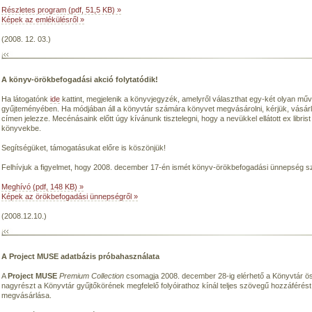
Részletes program (pdf, 51,5 KB) »
Képek az emlékülésről »
(2008. 12. 03.)
A könyv-örökbefogadási akció folytatódik!
Ha látogatónk
ide
kattint, megjelenik a könyvjegyzék, amelyről választhat egy-két olyan műv
gyűjteményében. Ha módjában áll a könyvtár számára könyvet megvásárolni, kérjük, vásárl
címen jelezze. Mecénásaink előtt úgy kívánunk tisztelegni, hogy a nevükkel ellátott ex libri
könyvekbe.
Segítségüket, támogatásukat előre is köszönjük!
Felhívjuk a figyelmet, hogy 2008. december 17-én ismét könyv-örökbefogadási ünnepség sz
Meghívó (pdf, 148 KB) »
Képek az örökbefogadási ünnepségről »
(2008.12.10.)
A Project MUSE adatbázis próbahasználata
A
Project MUSE
Premium Collection
csomagja 2008. december 28-ig elérhető a Könyvtár ö
nagyrészt a Könyvtár gyűjtőkörének megfelelő folyóirathoz kínál teljes szövegű hozzáférést
megvásárlása.