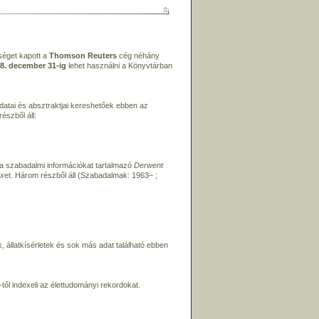
séget kapott a
Thomson Reuters
cég néhány
8. december 31-ig
lehet használni a Könyvtárban
atai és absztraktjai kereshetőek ebben az
észből áll:
 a szabadalmi információkat tartalmazó
Derwent
ex
et. Három részből áll (Szabadalmak: 1963– ;
k, állatkísérletek és sok más adat található ebben
-től indexeli az élettudományi rekordokat.