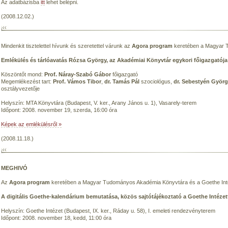
Az adatbázisba
itt
lehet belépni.
(2008.12.02.)
Mindenkit tisztelettel hívunk és szeretettel várunk az
Agora program
keretében a Magyar 
Emlékülés és tárlóavatás Rózsa György, az Akadémiai Könyvtár egykori főigazgatója 
Köszöntőt mond:
Prof. Náray-Szabó Gábor
főigazgató
Megemlékezést tart:
Prof. Vámos Tibor
,
dr. Tamás Pál
szociológus,
dr. Sebestyén Györ
osztályvezetője
Helyszín: MTA Könyvtára (Budapest, V. ker., Arany János u. 1), Vasarely-terem
Időpont: 2008. november 19, szerda, 16:00 óra
Képek az emlékülésről »
(2008.11.18.)
MEGHIVÓ
Az
Agora program
keretében a Magyar Tudományos Akadémia Könyvtára és a Goethe Int
A digitális Goethe-kalendárium bemutatása, közös sajtótájékoztató a Goethe Intézet
Helyszín: Goethe Intézet (Budapest, IX. ker., Ráday u. 58), I. emeleti rendezvényterem
Időpont: 2008. november 18, kedd, 11:00 óra