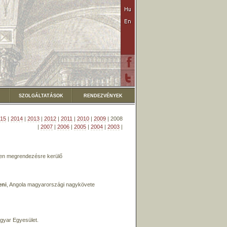
SZOLGÁLTATÁSOK
RENDEZVÉNYEK
15
|
2014
|
2013
|
2012
|
2011
|
2010
|
2009
| 2008
|
2007
|
2006
|
2005
|
2004
|
2003
|
ben megrendezésre kerülő
eni
, Angola magyarországi nagykövete
gyar Egyesület.