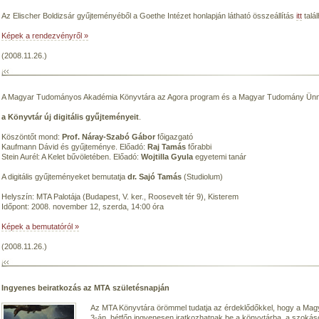
Az Elischer Boldizsár gyűjteményéből a Goethe Intézet honlapján látható összeállítás
itt
talál
Képek a rendezvényről »
(2008.11.26.)
A Magyar Tudományos Akadémia Könyvtára az Agora program és a Magyar Tudomány Ünne
a Könyvtár új digitális gyűjteményeit
.
Köszöntőt mond:
Prof. Náray-Szabó Gábor
főigazgató
Kaufmann Dávid és gyűjteménye. Előadó:
Raj Tamás
főrabbi
Stein Aurél: A Kelet bűvöletében. Előadó:
Wojtilla Gyula
egyetemi tanár
A digitális gyűjteményeket bemutatja
dr. Sajó Tamás
(Studiolum)
Helyszín: MTA Palotája (Budapest, V. ker., Roosevelt tér 9), Kisterem
Időpont: 2008. november 12, szerda, 14:00 óra
Képek a bemutatóról »
(2008.11.26.)
Ingyenes beiratkozás az MTA születésnapján
Az MTA Könyvtára örömmel tudatja az érdeklődőkkel, hogy a Ma
3-án, hétfőn ingyenesen iratkozhatnak be a könyvtárba, a szokásos