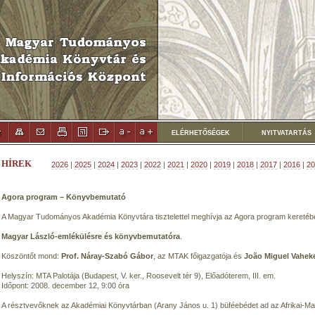
ELÉRHETŐSÉGEK
NYITVATARTÁS
HÍREK
2026
|
2025
|
2024
|
2023
|
2022
|
2021
|
2020
|
2019
|
2018
|
2017
|
2016
|
20
Agora program – Könyvbemutató
A Magyar Tudományos Akadémia Könyvtára tisztelettel meghívja az Agora program kereté
Magyar László-emlékülésre és könyvbemutatóra
.
Köszöntőt mond:
Prof. Náray-Szabó Gábor
, az MTAK főigazgatója és
João Miguel Vahek
Helyszín: MTA Palotája (Budapest, V. ker., Roosevelt tér 9), Előadóterem, III. em.
Időpont: 2008. december 12, 9:00 óra
A résztvevőknek az Akadémiai Könyvtárban (Arany János u. 1) büféebédet ad az Afrikai-Ma