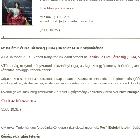
További tájékoztatás »
tel.: (06-1) 411-6439
e-mail: mtak [at] konyvtar . mta . hu
(2008.10.25.)
Az Iszlám Kézirat Társaság (TIMA) ülése az MTA Könyvtárában
2008. október 29–31. között Könyvtárunk adott otthont az
Iszlám Kézirat Társaság (TIMA)
v
A Társaság, melynek könyvtárunk intézményi tagja, a világ azon gyűjteményeit tömöríti, am
kéziratos anyaggal rendelkeznek.
Céljai között szerepel a kéziratokkal kapcsolatos szakmai információk cseréjének elősegíté
katalogizálása, digitalizálása, restaurálása és kiadása terén – az optimális módszerek kidol
A vendégeket, akik megismerkedtek a Keleti Gyűjtemény kéziratos kincseivel
Prof. Náray
Képek az ülésszakról »
(2008.10.31.)
A Magyar Tudományos Akadémia Könyvtára tisztelettel meghívja
Prof. Erdélyi István
régés
Régészek a világ tetején