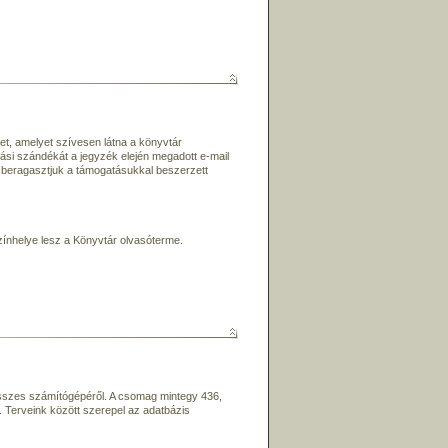
et, amelyet szívesen látna a könyvtár
ási szándékát a jegyzék elején megadott e-mail
st beragasztjuk a támogatásukkal beszerzett
ínhelye lesz a Könyvtár olvasóterme.
sszes számítógépéről. A csomag mintegy 436,
. Terveink között szerepel az adatbázis