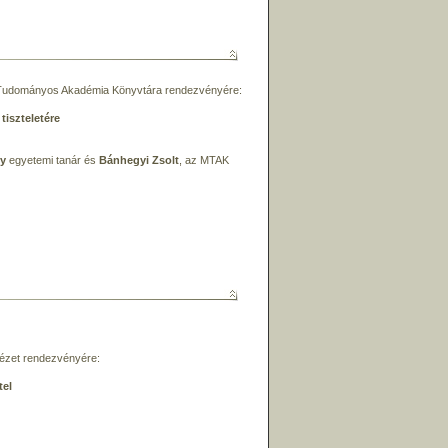
Tudományos Akadémia Könyvtára rendezvényére:
tiszteletére
gy
egyetemi tanár és
Bánhegyi Zsolt
, az MTAK
ézet rendezvényére:
tel