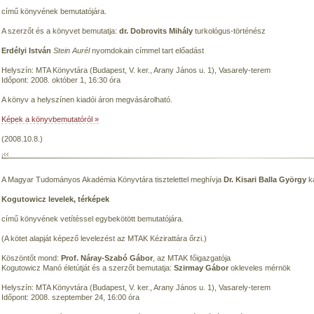
című könyvének bemutatójára.
A szerzőt és a könyvet bemutatja:
dr. Dobrovits Mihály
turkológus-történész
Erdélyi István
Stein Aurél
nyomdokain címmel tart előadást
Helyszín: MTA Könyvtára (Budapest, V. ker., Arany János u. 1), Vasarely-terem
Időpont: 2008. október 1, 16:30 óra
A könyv a helyszínen kiadói áron megvásárolható.
Képek a könyvbemutatóról »
(2008.10.8.)
A Magyar Tudományos Akadémia Könyvtára tisztelettel meghívja
Dr. Kisari Balla György
ka
Kogutowicz levelek, térképek
című könyvének vetítéssel egybekötött bemutatójára.
(A kötet alapját képező levelezést az MTAK Kézirattára őrzi.)
Köszöntőt mond:
Prof. Náray-Szabó Gábor
, az MTAK főigazgatója
Kogutowicz Manó életútját és a szerzőt bemutatja:
Szirmay Gábor
okleveles mérnök
Helyszín: MTA Könyvtára (Budapest, V. ker., Arany János u. 1), Vasarely-terem
Időpont: 2008. szeptember 24, 16:00 óra