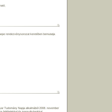
ható.
pe rendezvénysorozat keretében bemutatja
gyar Tudomány Napja alkalmából 2008. november
 feltételekkel és jogosultságokkal.