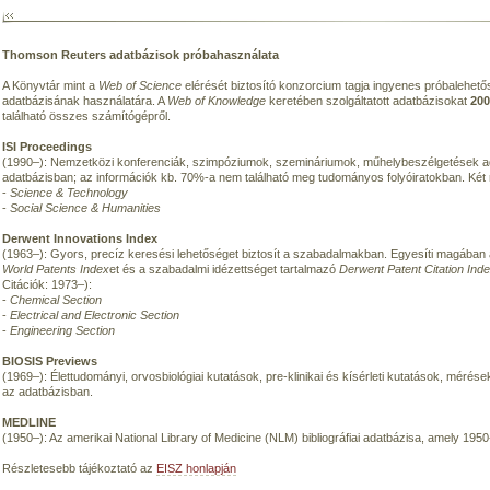
Thomson Reuters adatbázisok próbahasználata
A Könyvtár mint a
Web of Science
elérését biztosító konzorcium tagja ingyenes próbalehető
adatbázisának használatára. A
Web of Knowledge
keretében szolgáltatott adatbázisokat
200
található összes számítógépről.
ISI Proceedings
(1990–): Nemzetközi konferenciák, szimpóziumok, szemináriumok, műhelybeszélgetések ad
adatbázisban; az információk kb. 70%-a nem található meg tudományos folyóiratokban. Két r
-
Science & Technology
-
Social Science & Humanities
Derwent Innovations Index
(1963–): Gyors, precíz keresési lehetőséget biztosít a szabadalmakban. Egyesíti magában
World Patents Index
et és a szabadalmi idézettséget tartalmazó
Derwent Patent Citation Ind
Citációk: 1973–):
-
Chemical Section
-
Electrical and Electronic Section
-
Engineering Section
BIOSIS Previews
(1969–): Élettudományi, orvosbiológiai kutatások, pre-klinikai és kísérleti kutatások, mérése
az adatbázisban.
MEDLINE
(1950–): Az amerikai National Library of Medicine (NLM) bibliográfiai adatbázisa, amely 1950
Részletesebb tájékoztató az
EISZ honlapján