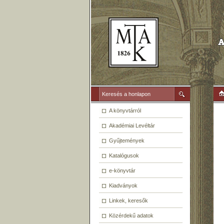
A könyvtárról
Akadémiai Levéltár
Gyűjtemények
Katalógusok
e-könyvtár
Kiadványok
Linkek, keresők
Közérdekű adatok