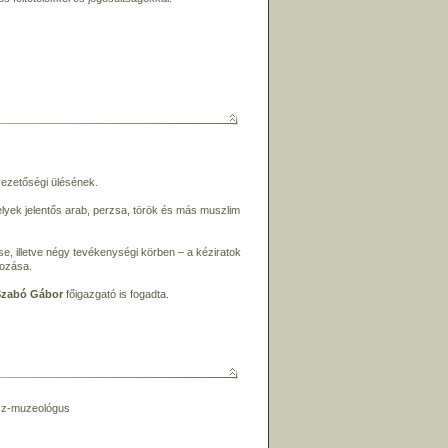
ezetőségi ülésének.
elyek jelentős arab, perzsa, török és más muszlim
se, illetve négy tevékenységi körben – a kéziratok
gozása.
-Szabó Gábor
főigazgató is fogadta.
z-muzeológus