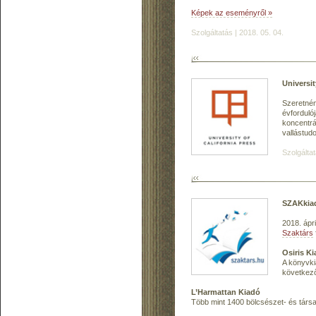
Képek az eseményről »
Szolgáltatás | 2018. 05. 04.
Universit
Szeretnén
évforduló
koncentrál
vallástudo
Szolgáltat
SZAKkiad
2018. ápr
Szaktárs
Osiris K
A könyvki
következő
L’Harmattan Kiadó
Több mint 1400 bölcsészet- és társ