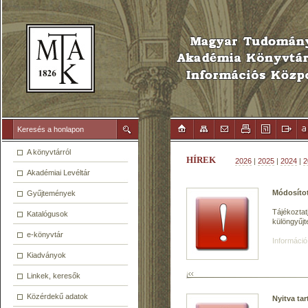
A könyvtárról
HÍREK
2026
|
2025
|
2024
|
2
Akadémiai Levéltár
Módosítot
Gyűjtemények
Tájékoztat
Katalógusok
különgyűjt
e-könyvtár
Információ
Kiadványok
Linkek, keresők
Közérdekű adatok
Nyitva tar