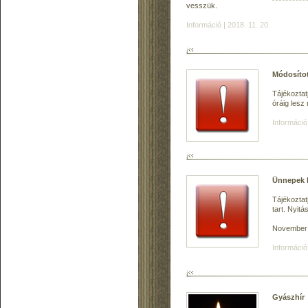
vesszük.
Információ | 2018. 11. 20.
Módosítot
Tájékoztat
óráig lesz
Információ 
Ünnepek k
Tájékoztat
tart. Nyit
November 1
Információ
Gyászhír