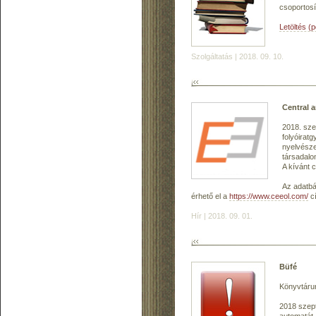
csoportosí
Letöltés (
Szolgáltatás | 2018. 09. 10.
Central 
2018. sze
folyóirat
nyelvészet
társadalo
A kívánt 
Az adatbá
érhető el a
https://www.ceeol.com/
c
Hír | 2018. 09. 01.
Büfé
Könyvtárun
2018 szept