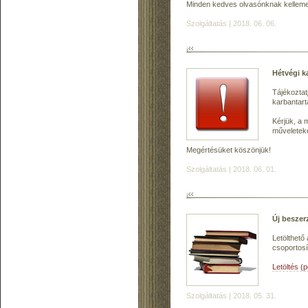
Minden kedves olvasónknak kelleme
Szolgáltatás | 2018. 06. 06.
Hétvégi k
Tájékoztat
karbantart
Kérjük, a 
műveleteke
Megértésüket köszönjük!
Szolgáltatás | 2018. 06. 01.
Új beszer
Letölthető
csoportosí
Letöltés (
Szolgáltatás | 2018. 05. 31.