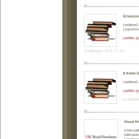
Új beszer
Letölthető
csoportosí
Letöltés (
Szolgáltatás | 2018. 07. 03.
A Keleti 
Letölthető
Letöltés (
Szolgáltatá
Visual Hi
A Dél-kal
hálózatán