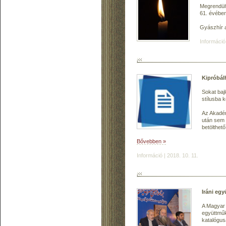
Megrendült
61. évében
Gyászhír 
Információ
Kipróbál
Sokat bajl
stílusba k
Az Akadém
után sem 
betölthető
Bővebben »
Információ | 2018. 10. 11.
Iráni eg
A Magyar 
együttműk
katalógus