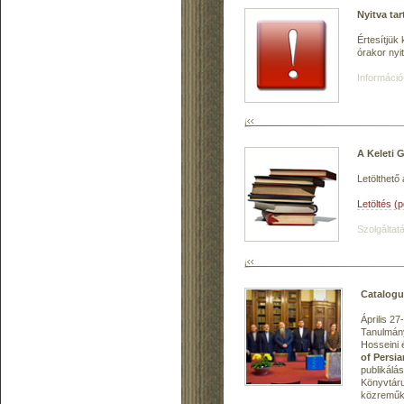
Nyitva tar
Értesítjük
órakor nyit
Információ
A Keleti 
Letölthető
Letöltés (
Szolgáltatá
Catalogu
Április 2
Tanulmány
Hosseini 
of Persi
publikálá
Könyvtáru
közreműk