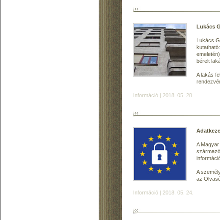
Lukács G
Lukács Gy
kutatható
emeletén)
bérelt lak
A lakás fe
rendezvén
Információ | 2018. 05. 28.
Adatkeze
A Magyar 
származó 
informáci
A személy
az Olvasó
Információ | 2018. 05. 24.