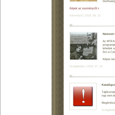
Dunhuang 
Képek az eseményről »
Információ | 2018. 08. 10.
Nemzeti 
Az MTA K
programjai
lehettek 
őrzi a Ca
Képes be
Szolgáltatás | 2018. 07. 10.
Katalógus
Tájékoztat
nap nem le
Megértésü
Szolgáltatá