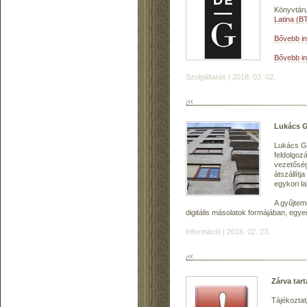
Könyvtáru
Latina (B
Bővebb in
Bővebb in
Szolgáltatás | 2018. 03. 02.
Lukács G
Lukács Gy
feldolgoz
vezetőség
átszállítj
egykori l
A gyűjtemé
digitális másolatok formájában, egye
Információ | 2018. 02. 23.
Zárva tart
Tájékoztat