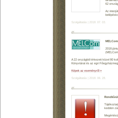
tartalma
62 ország
Az interj
belépésko
Szolgáltatás | 2018. 07. 03.
MELCom I
2018.júni
(MELCom I
A 22 országból érkezett közel 80 k
Könyvtárat és az egri Főegyházmegy
Képek az eseményről »
Szolgáltatás | 2018. 06. 28.
Rendkívüli
Tájékoztat
kedden zár
Megértésü