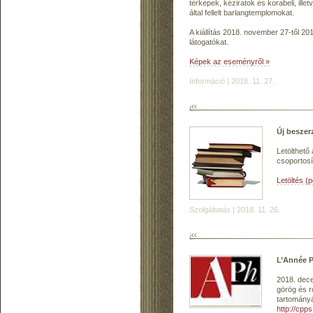
térképek, kéziratok és korabeli, ill
által fellelt barlangtemplomokat.
A kiállítás 2018. november 27-től 20
látogatókat.
Képek az eseményről »
Információ | 2018. 11. 27.
Új beszer
Letölthető
csoportosí
Letöltés (
Szolgáltatás | 2018. 11. 26.
L’Année P
2018. dece
görög és r
tartományá
http://cpps