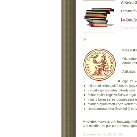
A Keleti 
Letölthető
Letöltés (
Szolgáltatá
Klasszika
Olvasóter
online vál
A digitáli
egy- és k
kifinomult könyvjelzőzés és jegy
virtuális görög betűs billentyűzet
felhasználói regisztrációval sajá
intuitív keresési és böngészési l
minden nyomtatott Loeb-kötetet t
rendszeresen kerülnek fel új és ja
A kötetek könyvtárunk hálózatán kül
ami mindössze pár percet vesz igén
Szolgáltatás | 2018. 01. 16.