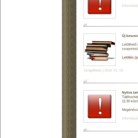
Információ
Új beszer
Letölthető
csoportosí
Letöltés (
Szolgáltatás | 2018. 01. 15.
Nyitva tar
Tájékoztat
11:30 közöt
Megértésü
Információ