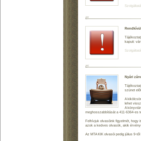
Szolgáltatá
Rendkívül
Tájékoztat
kapuit: v
Szolgáltatá
Nyári zárv
Tájékoztat
szünet előt
A kikölcsö
lehet viss
A könyvtár
meghosszabbítását a 411-6364-es tel
Felhívjuk olvasóink figyelmét, hog
azok a kedves olvasók, akik érvén
Az MTA KIK olvasói pedig július 9-