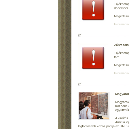
Tájékoztat
december 1
Megértésü
Információ
Zárva tart
Tájékoztat
tart.
Megértésü
Információ
Magyarok
Magyarok 
Központ, 
együttmű
A kiállít
Aurél a l
legfontosabb közös pontja az UNESCO