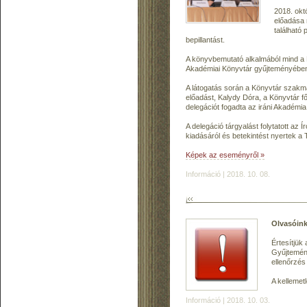
2018. okt
előadása 
található
bepillantást.
A könyvbemutató alkalmából mind a K
Akadémiai Könyvtár gyűjteményében 
A látogatás során a Könyvtár szakma
előadást, Kalydy Dóra, a Könyvtár 
delegációt fogadta az iráni Akadémi
A delegáció tárgyalást folytatott az
kiadásáról és betekintést nyertek a
Képek az eseményről »
Információ | 2018. 10. 08.
Olvasóink
Értesítjük
Gyűjtemény
ellenőrzés
A kellemet
Információ | 2018. 10. 03.