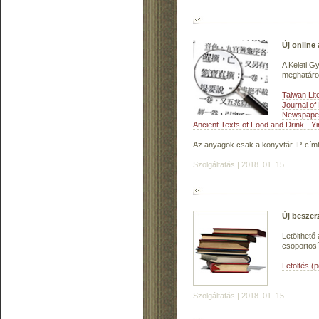
Új online
A Keleti G
meghatároz
Taiwan Li
Journal o
Newspaper
Ancient Texts of Food and Drink - 
Az anyagok csak a könyvtár IP-cím
Szolgáltatás | 2018. 01. 15.
Új beszer
Letölthető
csoportosí
Letöltés (
Szolgáltatás | 2018. 01. 15.