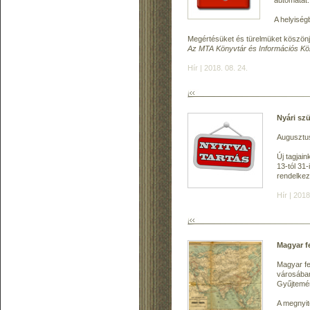
automatát.
A helyiség
Megértésüket és türelmüket köszönj
Az MTA Könyvtár és Információs K
Hír | 2018. 08. 24.
Nyári szü
Augusztus
Új tagjai
13-tól 31
rendelke
Hír | 2018
Magyar 
Magyar fe
városában
Gyűjtemény
A megnyit