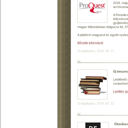
2018. máju
archívuma
A Periodic
bölcsészet
gyűjtemény
magas felbontásban dolgozza fel, 37
A platform magyarul és egyéb nyelve
Bővebb információ
Szolgáltatás | 2018. 03. 27.
Új beszer
Letölthető
csoportosí
Letöltés (
Szolgáltatás | 2018. 03. 22.
Ókorászo