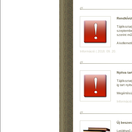
Rendkívül
Tájékoztat
szeptember
szerint m
A kellemet
Információ | 2018. 09. 20.
Nyitva tar
Tájékoztat
ig tart nyit
Megértésü
Információ
Új beszer
Letölthető