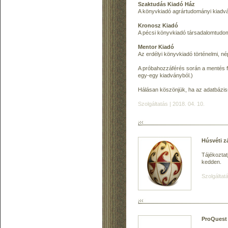
Szaktudás Kiadó Ház
A könyvkiadó agrártudományi kiadv
Kronosz Kiadó
A pécsi könyvkiadó társadalomtudom
Mentor Kiadó
Az erdélyi könyvkiadó történelmi, n
A próbahozzáférés során a mentés fu
egy-egy kiadványból.)
Hálásan köszönjük, ha az adatbázissa
Szolgáltatás | 2018. 04. 10.
Húsvéti zá
Tájékoztatj
kedden.
Szolgáltatá
ProQuest 